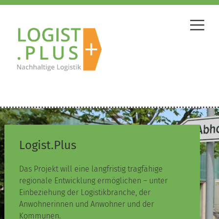
Logist.Plus
Das Projekt will eine langfristig tragfähige
regionale Entwicklung ermöglichen – unter
Einbeziehung der Logistikbranche, der
Anwohnerinnen und Anwohner und der
Kommunen.